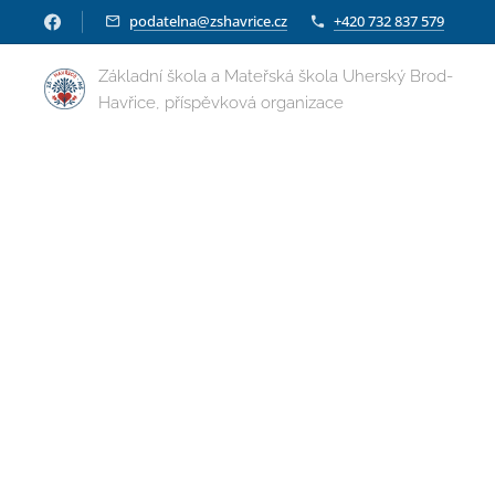
podatelna@zshavrice.cz
+420 732 837 579
Základní škola a Mateřská škola Uherský Brod-
Havřice, příspěvková organizace