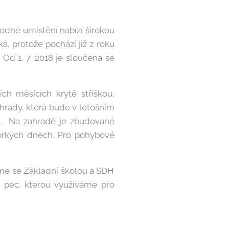
hodné umístění nabízí širokou
á, protože pochází již z roku
 Od 1. 7. 2018 je sloučena se
ch měsících kryté stříškou,
rady, která bude v letošním
u. Na zahradě je zbudované
horkých dnech. Pro pohybové
eme se Základní školou a SDH
u pec, kterou využíváme pro