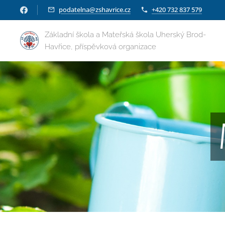
podatelna@zshavrice.cz
+420 732 837 579
Základní škola a Mateřská škola Uherský Brod-
Havřice, příspěvková organizace