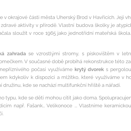
 v okrajové části města Uherský Brod v Havřicích. Její v
dravé aktivity v přírodě. Vlastní budova školky je atypick
ala sloužit v roce 1965 jako jednotřídní mateřská škola.
ká zahrada
se vzrostlými stromy, s pískovištěm v letní
domečkem. V současné době probíhá rekonstrukce této zah
 nepříznivého počasí využíváme
krytý dvorek
s pergolo
ětem kdykoliv k dispozici a mlžítko, které využíváme v 
 družinu, kde se nachází multifunkční hřiště a nářadí.
o typu, kde se děti mohou cítit jako doma. Spolupracuj
dicím např. Fašank., Velikonoce ... Vlastníme keramicko
či.