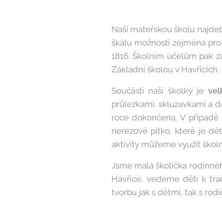
Naši mateřskou školu najdete
škálu možností zejména pro z
1816. Školním účelům pak zač
Základní školou v Havřicích.
Součástí naší školky je
vel
průlezkami, skluzavkami a 
roce dokončena. V případě
nerezové pítko, které je d
aktivity můžeme využít školní
Jsme malá školička rodinnéh
Havřice, vedeme děti k tra
tvorbu jak s dětmi, tak s rodi