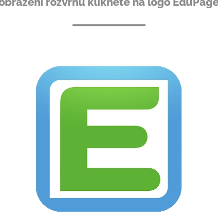
obrazení rozvrhu klikněte na logo EduPage