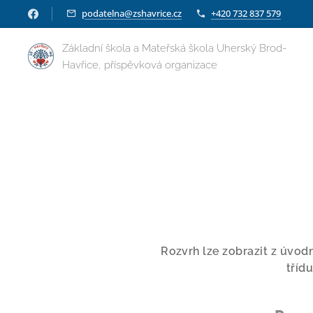
podatelna@zshavrice.cz
+420 732 837 579
Základní škola a Mateřská škola Uherský Brod-
Havřice, příspěvková organizace
Rozvrh lze zobrazit z úvod
tříd