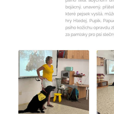
psího těla, abychom um
bojácný, unavený, přáte
které pejsek vysílá, můž
hry Hledej, Pupík, Papu
psího kožichu opravdu z
za pamlsky pro psí sleč