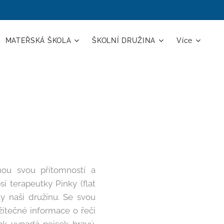
MATEŘSKÁ ŠKOLA
ŠKOLNÍ DRUŽINA
Více
hou svou přítomností a
í terapeutky Pinky (flat
ly naši družinu. Se svou
žitečné informace o řeči