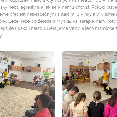
ěli rozpoznat náladu čtyřnohých kamarádů. Už víme j
lský nebo agresivní a jak se k němu chovat. Pokud bud
eme předejít nebezpečným situacím. S Pinky a Viki jsme si
čky, Leze, leze po železe a Myčka. Psí terapie nám potvrd
lepšuje lidskou náladu. Děkujeme Víťovi a jeho mamince z
ny.