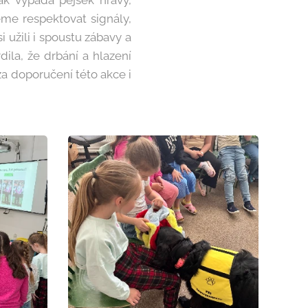
ak vypadá pejsek hravý,
eme respektovat signály,
 užili i spoustu zábavy a
ila, že drbání a hlazení
a doporučení této akce i