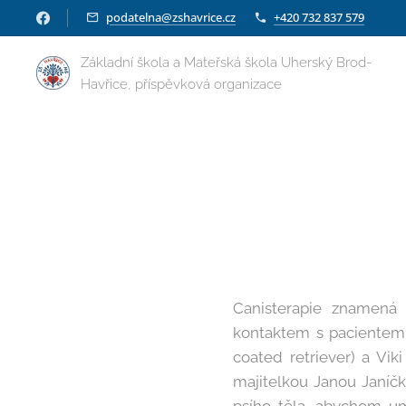
podatelna@zshavrice.cz
+420 732 837 579
Základní škola a Mateřská škola Uherský Brod-
Havřice, příspěvková organizace
Canisterapie znamená 
kontaktem s pacientem p
coated retriever) a Vik
majitelkou Janou Janíčk