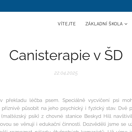
VÍTEJTE
ZÁKLADNÍ ŠKOLA
Canisterapie v ŠD
22.04.2025
v překladu léčba psem. Speciálně vycvičení psi mo
říznivě působit na jeho psychický i fyzický stav. Dvě ps
i (maltézský psík) z chovné stanice Beskyd Hill navštívi
ovou se věnují i edukační činnosti. Dozvěděli jsme se u