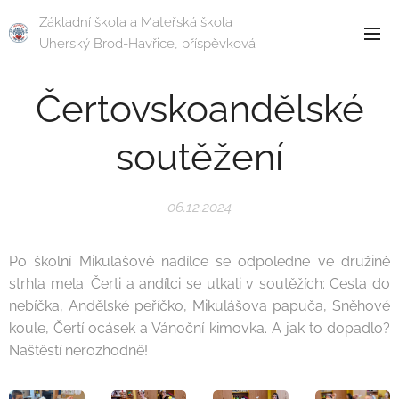
Základní škola a Mateřská škola
Uherský Brod-Havřice, příspěvková
organizace
Čertovskoandělské
soutěžení
06.12.2024
Po školní Mikulášově nadílce se odpoledne ve družině
strhla mela. Čerti a andílci se utkali v soutěžích: Cesta do
nebíčka, Andělské peříčko, Mikulášova papuča, Sněhové
koule, Čertí ocásek a Vánoční kimovka. A jak to dopadlo?
Naštěstí nerozhodně!