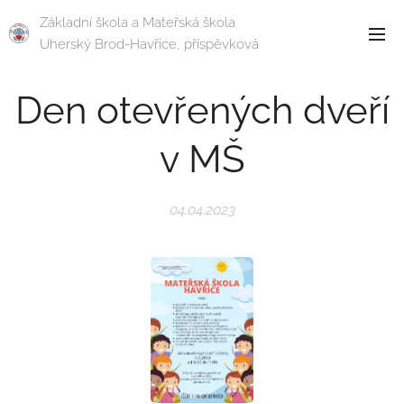
Základní škola a Mateřská škola
Uherský Brod-Havřice, příspěvková
organizace
Den otevřených dveří
v MŠ
04.04.2023