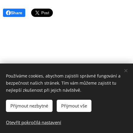
Share
Používáme cookies, abychom zajistili správné fungování a
bezpečnost našich stránek. Tím vám můžeme zajistit tu
nejlepší zkušenost při jejich návštěvě.
Přijmout nezbytné
Přijmout vše
© 2024 Základní škola a Mateřská škola Uherský Brod-Havřice,
příspěvková organizace | Všechna práva vyhrazena.
Otevřít pokročilá nastavení
Cookies