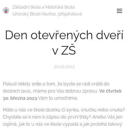
Základní škola a Mateřská škola
Uherský Brod-Havřice, příspěvková
organizace
Den otevřených dveří
v ZŠ
30.03.2023
Pokud někdy sníte o tom, že byste se rádi vrátili do
školních lavic, máme pro Vás dobrou zprávu.
Ve čtvrtek
30. března 2023
Vám to umožníme.
Máte u nás ve škole dcerku či synka, vnučku nebo vnuka?
Chystáte se k nám k zápisu do první třídy? Anebo Vás jen
zajímá, jak to u nás ve škole vypadá a jak probíhá takový