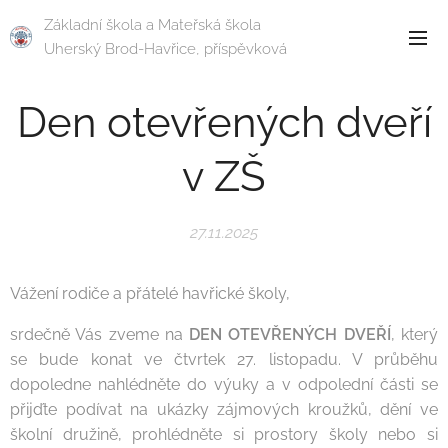
Základní škola a Mateřská škola
Uherský Brod-Havřice, příspěvková
organizace
Den otevřených dveří
v ZŠ
27.11.2025
Vážení rodiče a přátelé havřické školy,
srdečně Vás zveme na
DEN OTEVŘENÝCH DVEŘÍ
, který
se bude konat ve čtvrtek 27. listopadu. V průběhu
dopoledne nahlédněte do výuky a v odpolední části se
přijďte podívat na ukázky zájmových kroužků, dění ve
školní družině, prohlédněte si prostory školy nebo si