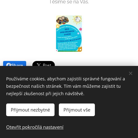
Těšíme se na Vás.
Share
Používáme cookies, abychom zajistili správné fungování a
bezpečnost našich stránek. Tím vám můžeme zajistit tu
nejlepší zkušenost při jejich návštěvě.
Přijmout nezbytné
Přijmout vše
© 2024 Základní škola a Mateřská škola Uherský Brod-Havřice,
příspěvková organizace | Všechna práva vyhrazena.
Otevřít pokročilá nastavení
Cookies