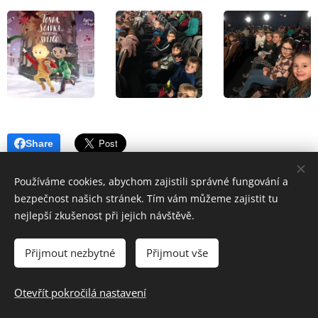
Share
Používáme cookies, abychom zajistili správné fungování a
bezpečnost našich stránek. Tím vám můžeme zajistit tu
nejlepší zkušenost při jejich návštěvě.
Přijmout nezbytné
Přijmout vše
© 2024 Základní škola a Mateřská škola Uherský Brod-Havřice,
příspěvková organizace | Všechna práva vyhrazena.
Otevřít pokročilá nastavení
Cookies