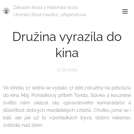
Základní škola a Mateřská škola
Uherský Brod-Havřice, příspěvková
organizace
Družina vyrazila do
kina
17.01.2024
Ve středu 17. ledna se vydalo 17 dětí z družiny na pěší túru
do kina Máj. Pohádkový příběh Tonda, Slávka a kouzelné
světlo nám ukázal sílu opravdového kamarádství a
důležitost dobrých mezilidských vztahů. Chvilku jsme se i
báli, ale jak už to v pohádkách bývá, dobro nakonec
zvítězilo nad zlem.