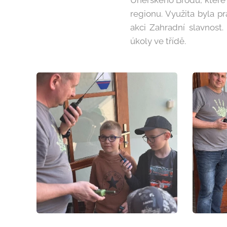
Uherského Brodu, které
regionu. Využita byla p
akci Zahradní slavnost.
úkoly ve třídě.