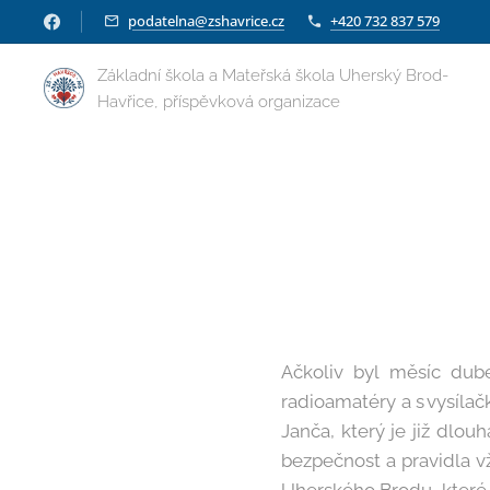
podatelna@zshavrice.cz
+420 732 837 579
Základní škola a Mateřská škola Uherský Brod-
Havřice, příspěvková organizace
Ačkoliv byl měsíc dube
radioamatéry a s vysílač
Janča, který je již dlo
bezpečnost a pravidla v