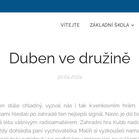
VÍTEJTE
ZÁKLADNÍ ŠKOLA
Duben ve družině
30.04.2024
n stále chladný, vyzval nás i tak k venkovním hrám. N
kami hledali po zahradě ten nejlepší signál. Navíc je do to
uhá léta vášnivým radioamatérem. Zahradní hra Kubb nadc
ždy dohlédla paní vychovatelka. Malíři si vyzkoušeli n