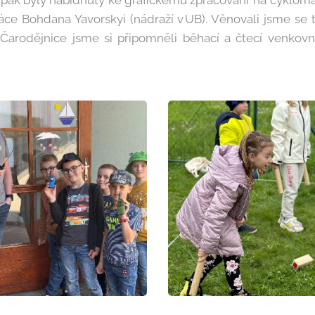
 pak byly nabídnuty ke grafickému zpracování na cyklom
ráce Bohdana Yavorskyi (nádraží v UB). Věnovali jsme se 
 Čarodějnice jsme si připomněli běhací a čtecí venkov