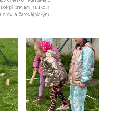
apu uherskohradišťského
také přípravám na školní
ní hrou a čarodějnickými