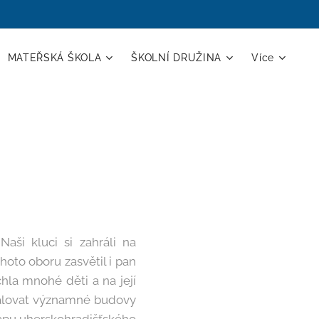
MATEŘSKÁ ŠKOLA
ŠKOLNÍ DRUŽINA
Více
aši kluci si zahráli na
hoto oboru zasvětil i pan
hla mnohé děti a na její
amalovat významné budovy