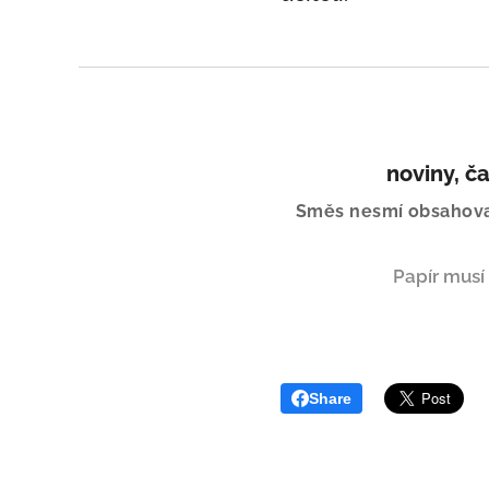
noviny, ča
Směs nesmí obsahovat,
Papír musí
Share