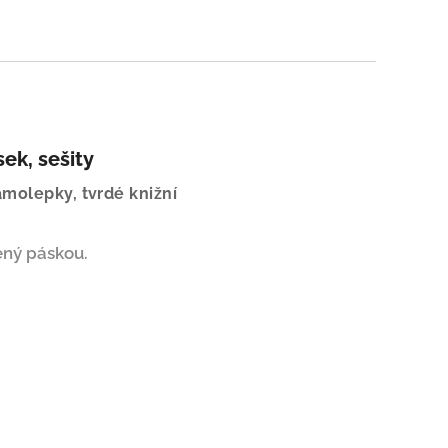
sek, sešity
amolepky, tvrdé knižní
ený páskou.