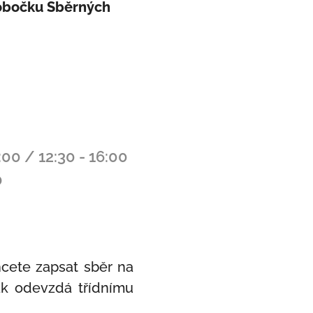
pobočku Sběrných
:00 / 12:30 - 16:00
0
hcete zapsat sběr na
žák odevzdá třídnímu