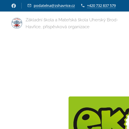
podatelna@zshavrice.cz
+420 732 837 579
Základní škola a Mateřská škola Uherský Brod-
Havřice, příspěvková organizace