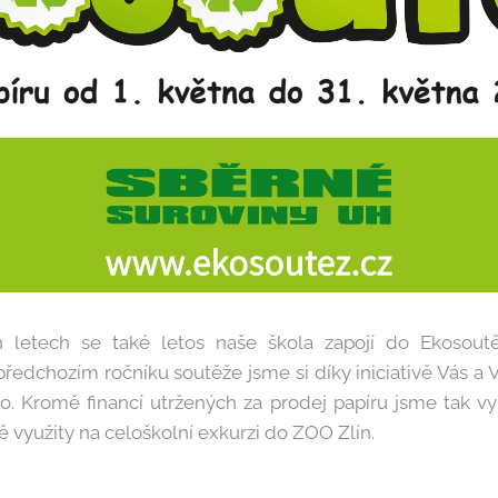
h letech se také letos naše škola zapojí do Ekosou
 předchozím ročníku soutěže jsme si díky iniciativě Vás a 
to. Kromě financí utržených za prodej papíru jsme tak vyh
 využity na celoškolní exkurzi do ZOO Zlín.