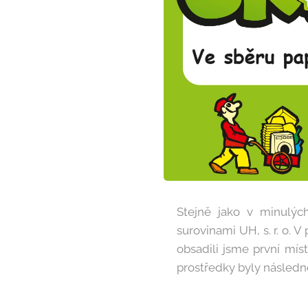
Stejně jako v minulýc
surovinami UH, s. r. o. V
obsadili jsme první mís
prostředky byly následně