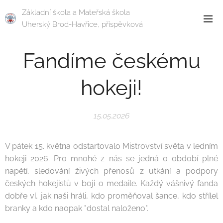
Základní škola a Mateřská škola
Uherský Brod-Havřice, příspěvková
organizace
Fandíme českému
hokeji!
15.05.2026
V pátek 15. května odstartovalo Mistrovství světa v ledním
hokeji 2026. Pro mnohé z nás se jedná o období plné
napětí, sledování živých přenosů z utkání a podpory
českých hokejistů v boji o medaile. Každý vášnivý fanda
dobře ví, jak naši hráli, kdo proměňoval šance, kdo střílel
branky a kdo naopak "dostal naloženo".