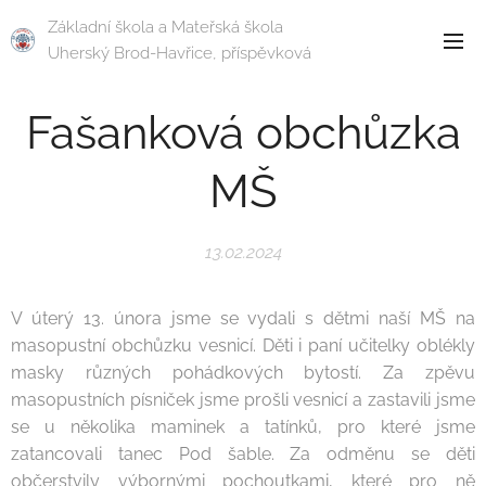
Základní škola a Mateřská škola
Uherský Brod-Havřice, příspěvková
organizace
Fašanková obchůzka
MŠ
13.02.2024
V úterý 13. února jsme se vydali s dětmi naší MŠ na
masopustní obchůzku vesnicí. Děti i paní učitelky oblékly
masky různých pohádkových bytostí. Za zpěvu
masopustních písniček jsme prošli vesnicí a zastavili jsme
se u několika maminek a tatínků, pro které jsme
zatancovali tanec Pod šable. Za odměnu se děti
občerstvily výbornými pochoutkami, které pro ně