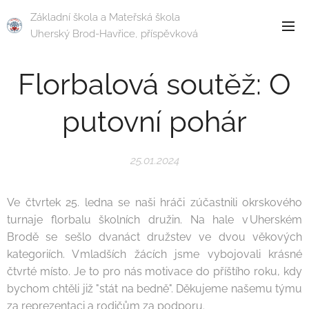
Základní škola a Mateřská škola
Uherský Brod-Havřice, příspěvková
organizace
Florbalová soutěž: O
putovní pohár
25.01.2024
Ve čtvrtek 25. ledna se naši hráči zúčastnili okrskového
turnaje florbalu školních družin. Na hale v Uherském
Brodě se sešlo dvanáct družstev ve dvou věkových
kategoriích. V mladších žácích jsme vybojovali krásné
čtvrté místo. Je to pro nás motivace do příštího roku, kdy
bychom chtěli již "stát na bedně". Děkujeme našemu týmu
za reprezentaci a rodičům za podporu.