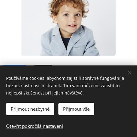
Share
Používáme cookies, abychom zajistili správné fungování a
bezpečnost našich stránek. Tím vám můžeme zajistit tu
nejlepší zkušenost při jejich návštěvě.
Přijmout nezbytné
Přijmout vše
© 2024 Základní škola a Mateřská škola Uherský Brod-Havřice,
příspěvková organizace | Všechna práva vyhrazena.
Otevřít pokročilá nastavení
Cookies