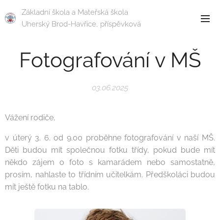
Základní škola a Mateřská škola
Uherský Brod-Havřice, příspěvková
organizace
Fotografování v MŠ
03.06.2025
Vážení rodiče,
v úterý 3. 6. od 9.00 proběhne fotografování v naší MŠ.
Děti budou mít společnou fotku třídy, pokud bude mít
někdo zájem o foto s kamarádem nebo samostatně,
prosím, nahlaste to třídním učitelkám. Předškoláci budou
mít ještě fotku na tablo.