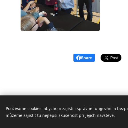
Share
Používáme cookies, abychom zajistili správné fungování a bezp
© 2024 Základní škola 
můžeme zajistit tu nejlepší zkušenost při jejich návštěvě.