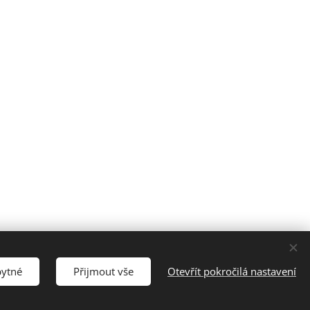
šechna práva vyhrazena.
bytné
Přijmout vše
Otevřít pokročilá nastavení