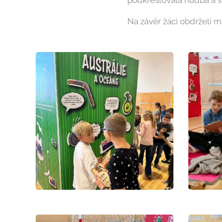
podkreslovala hudba a s
Na závěr žáci obdrželi 