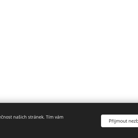
ečnost našich stránek. Tím vám
a Mateřská škola Uherský Brod-Havřice, příspěvková organizace | V
Přijmout nez
Cookies