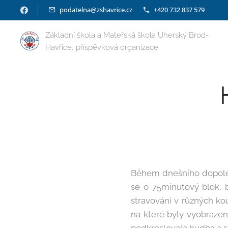
podatelna@zshavrice.cz
+420 732 837 579
Základní škola a Mateřská škola Uherský Brod-
Havřice, příspěvková organizace
Během dnešního dopoled
se o 75minutový blok, 
stravování v různých ko
na které byly vyobrazeny