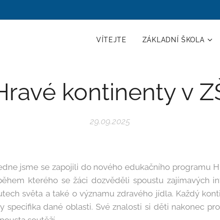
VÍTEJTE
ZÁKLADNÍ ŠKOLA
Hravé kontinenty v Z
29.09.2025
ne jsme se zapojili do nového edukačního programu Hr
během kterého se žáci dozvěděli spoustu zajímavých in
utech světa a také o významu zdravého jídla. Každý kont
 specifika dané oblasti. Své znalosti si děti nakonec pr