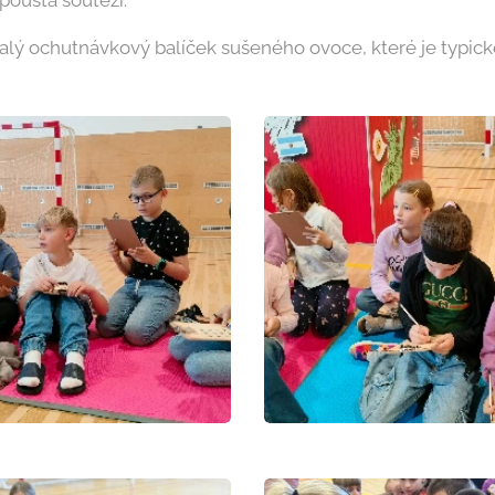
pousta soutěží.
malý ochutnávkový balíček sušeného ovoce, které je typi