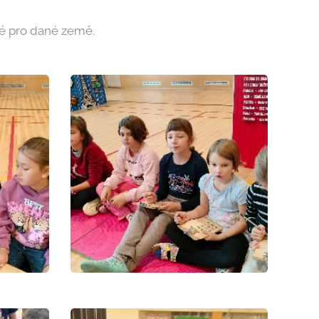
cké pro dané země.