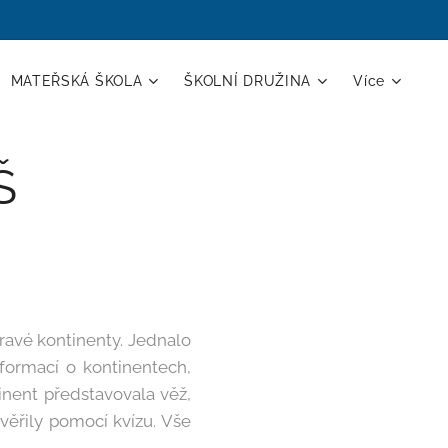
MATEŘSKÁ ŠKOLA
ŠKOLNÍ DRUŽINA
Více
Š
avé kontinenty. Jednalo
formací o kontinentech,
inent představovala věž,
ověřily pomocí kvízu. Vše