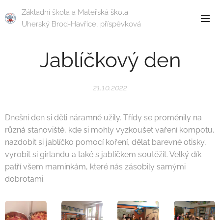
Základní škola a Mateřská škola
Uherský Brod-Havřice, příspěvková
organizace
Jablíčkový den
21.10.2022
Dnešní den si děti náramně užily. Třídy se proměnily na
různá stanoviště, kde si mohly vyzkoušet vaření kompotu,
nazdobit si jablíčko pomocí koření, dělat barevné otisky,
vyrobit si girlandu a také s jablíčkem soutěžit. Velký dík
patří všem maminkám, které nás zásobily samými
dobrotami.