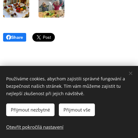
Share
Používáme cookies, abychom zajistili správné fungování a
bezpečnost našich stránek. Tím vám můžeme zajistit tu
nejlepší zkušenost při jejich návštěvě.
Přijmout nezbytné
Přijmout vše
© 2024 Základní škola a Mateřská škola Uherský Brod-Havřice,
příspěvková organizace | Všechna práva vyhrazena.
Otevřít pokročilá nastavení
Cookies