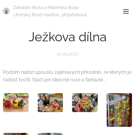
Základní škola a Mateřská škola
Uherský Brod-Havřice, příspěvková
organizace
Ježkova dílna
30.09.2022
Podzim nabízí spoustu zajímavých přírodnin, ze kterých je
radost tvořit. Stačí jen šikovné ruce a fantazie...