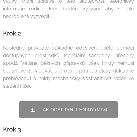
výuky, třídní učitelka o této skutečnosti telefonicky
informuje rodiče, kteří budou vyzváni, aby si dítě
neprodleně vyzvedli.
Krok 2
Následně proveďte důkladné odvšivení dítěte pomocí
dostupných prostředků (speciální šampony, hřebeny
apod.). Většina běžných přípravků však hnidy nemusí
spolehlivě zlikvidovat, a proto je potřeba vlasy důkladně
prohlédnout a hnidy mechanicky odstranit (viz video ke
stažení níže).
JAK ODSTRANIT HNIDY (MP4)
Krok 3