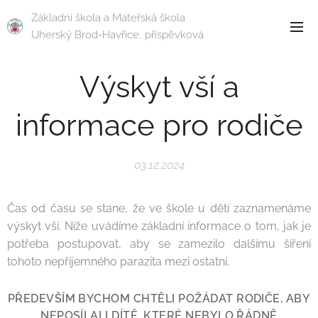
Základní škola a Mateřská škola
Uherský Brod-Havřice, příspěvková
organizace
Výskyt vší a
informace pro rodiče
03.12.2024
Čas od času se stane, že ve škole u dětí zaznamenáme
výskyt vší. Níže uvádíme základní informace o tom, jak je
potřeba postupovat, aby se zamezilo dalšímu šíření
tohoto nepříjemného parazita mezi ostatní.
PŘEDEVŠÍM BYCHOM CHTĚLI POŽÁDAT RODIČE, ABY
NEPOSÍLALI DÍTĚ, KTERÉ NEBYLO ŘÁDNĚ