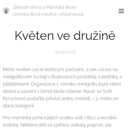
Základní škola a Mateřská škola
Uherský Brod-Havřice, příspěvková
organizace
Květen ve družině
29.05.2023
Měsíc květen začal deštivým počasím, a tak i účast na
minigolfovém turnaji v Bojkovicích proběhla s deštníky a
pláštěnkami. Organizace 1. ročníku minigolfu byla velmi
dobrá a zázemí v tamní škole úžasné. Navíc se Sofii
Kyrschové podařilo přivézt jednu medaili – 3. místo ve
starší kategorii.
Pro maminky jsme k jejich svátku ušili z filcu a korálků
srdíčka. Některé děti se s jehlou setkaly poprvé, ale