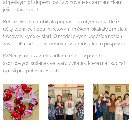
s trpělivým přístupem paní vychovatelek se maminkám
jejich dárek určitě líbil.
Během května probíhala příprava na olympiádu. Děti se
učily technice hodu kriketovým míčkem, skákaly z místa a
trénovaly vysoký start. O medailových úspěších našich
závodníků jsme již informovali v samostatném příspěvku.
Květen jsme uzavřeli sladkou tečkou v podobě
skořicových sušenek ve tvaru zvířátek, které malí kuchaři
upekli pro potěšení všech.