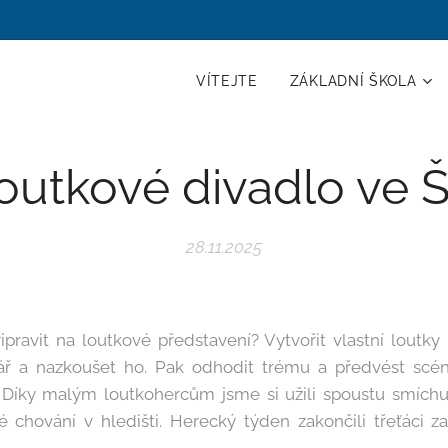
VÍTEJTE
ZÁKLADNÍ ŠKOLA
outkové divadlo ve 
28.11.2025
pravit na loutkové představení? Vytvořit vlastní loutk
nář a nazkoušet ho. Pak odhodit trému a předvést sc
íky malým loutkohercům jsme si užili spoustu smíchu
né chování v hledišti. Herecký týden zakončili třeťáci z