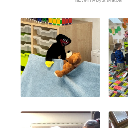
názvem A byla svatba!