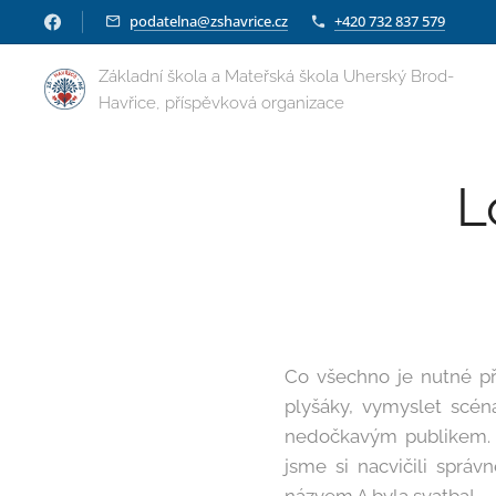
podatelna@zshavrice.cz
+420 732 837 579
Základní škola a Mateřská škola Uherský Brod-
Havřice, příspěvková organizace
L
Co všechno je nutné při
plyšáky, vymyslet scé
nedočkavým publikem. D
jsme si nacvičili správ