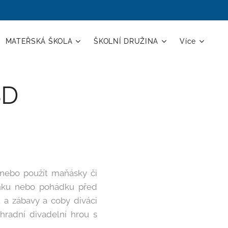
MATEŘSKÁ ŠKOLA
ŠKOLNÍ DRUŽINA
Více
ŠD
y nebo použít maňásky či
énku nebo pohádku před
 a zábavy a coby diváci
ahradní divadelní hrou s