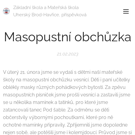
Základní škola a Mateřská škola
Uherský Brod-Havřice, příspěvková
organizace
Masopustní obchůzka
21.02.2023
V úterý 21. února jsme se vydali s dětmi naší mateřské
školy na masopustní obchůzku vesnicí. Děti i paní učitelky
oblékly masky různých pohádkových bytostí. Za zpěvu
masopustních písniček jsme prošli vesnicí a zastavili jsme
se u několika maminek a tatínků, pro které jsme
zatancovali tanec Pod šable. Za odměnu se děti
občerstvily výbornými pochoutkami, které pro ně
ochotné maminky připravily. Zpříjemnili jsme dopoledne
nejen sobě, ale potěšili jsme i kolemjdoucí. Průvod jsme si