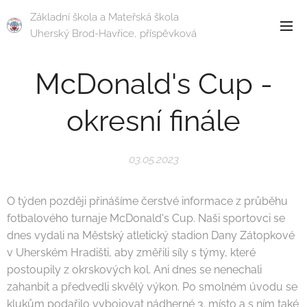
Základní škola a Mateřská škola
Uherský Brod-Havřice, příspěvková
organizace
McDonald's Cup -
okresní finále
03.05.2023
O týden později přinášíme čerstvé informace z průběhu
fotbalového turnaje McDonald's Cup. Naši sportovci se
dnes vydali na Městský atletický stadion Dany Zátopkové
v Uherském Hradišti, aby změřili síly s týmy, které
postoupily z okrskových kol. Ani dnes se nenechali
zahanbit a předvedli skvělý výkon. Po smolném úvodu se
klukům podařilo vybojovat nádherné 3. místo a s ním také