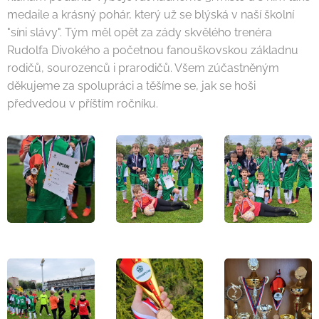
medaile a krásný pohár, který už se blýská v naší školní
"síni slávy". Tým měl opět za zády skvělého trenéra
Rudolfa Divokého a početnou fanouškovskou základnu
rodičů, sourozenců i prarodičů. Všem zúčastněným
děkujeme za spolupráci a těšíme se, jak se hoši
předvedou v příštím ročníku.