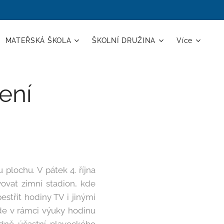
MATEŘSKÁ ŠKOLA
ŠKOLNÍ DRUŽINA
Více
ení
 plochu. V pátek 4. října
ovat zimní stadion, kde
střit hodiny TV i jinými
ede v rámci výuky hodinu