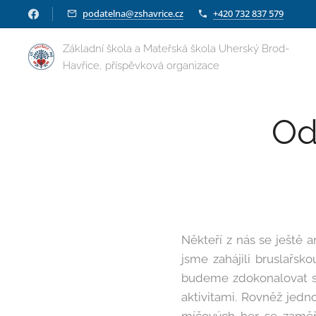
podatelna@zshavrice.cz
+420 732 837 579
Základní škola a Mateřská škola Uherský Brod-
Havřice, příspěvková organizace
Od
Někteří z nás se ještě a
jsme zahájili bruslařs
budeme zdokonalovat své
aktivitami. Rovněž jedn