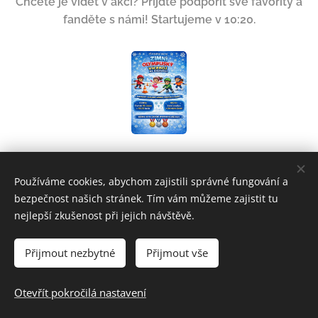
Chcete je vidět v akci? Přijďte podpořit své favority a
fanděte s námi! Startujeme v 10:20.
Share
Používáme cookies, abychom zajistili správné fungování a
bezpečnost našich stránek. Tím vám můžeme zajistit tu
nejlepší zkušenost při jejich návštěvě.
Přijmout nezbytné
Přijmout vše
© 2024 Základní škola a Mateřská škola Uherský Brod-Havřice,
příspěvková organizace | Všechna práva vyhrazena.
Otevřít pokročilá nastavení
Cookies