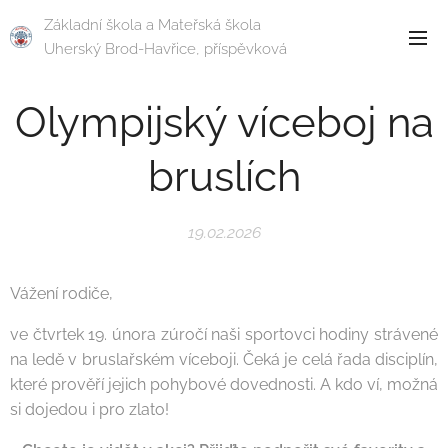
Základní škola a Mateřská škola
Uherský Brod-Havřice, příspěvková
organizace
Olympijský víceboj na
bruslích
19.02.2026
Vážení rodiče,
ve čtvrtek 19. února zúročí naši sportovci hodiny strávené
na ledě v bruslařském víceboji. Čeká je celá řada disciplín,
které prověří jejich pohybové dovednosti. A kdo ví, možná
si dojedou i pro zlato!