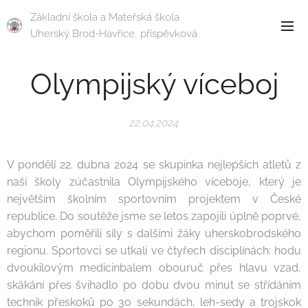
Základní škola a Mateřská škola
Uherský Brod-Havřice, příspěvková
organizace
Olympijský víceboj
22.04.2024
V pondělí 22. dubna 2024 se skupinka nejlepších atletů z
naší školy zúčastnila Olympijského víceboje, který je
největším školním sportovním projektem v České
republice. Do soutěže jsme se letos zapojili úplně poprvé,
abychom poměřili síly s dalšími žáky uherskobrodského
regionu. Sportovci se utkali ve čtyřech disciplínách: hodu
dvoukilovým medicinbalem obouruč přes hlavu vzad,
skákání přes švihadlo po dobu dvou minut se střídáním
technik přeskoků po 30 sekundách, leh-sedy a trojskok