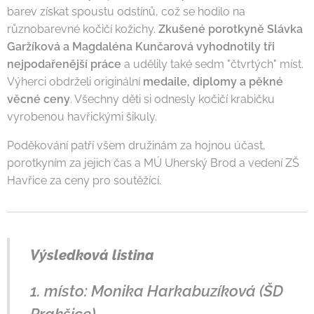
barev získat spoustu odstínů, což se hodilo na
různobarevné kočičí kožichy.
Zkušené porotkyně Slávka
Garžíková a Magdaléna Kunčarová vyhodnotily tři
nejpodařenější práce
a udělily také sedm "čtvrtých" míst.
Výherci obdrželi originální
medaile, diplomy a pěkné
věcné ceny
. Všechny děti si odnesly kočičí krabičku
vyrobenou havřickými šikuly.
Poděkování patří všem družinám za hojnou účast,
porotkyním za jejich čas a MÚ Uherský Brod a vedení ZŠ
Havřice za ceny pro soutěžící.
Výsledková listina
1. místo: Monika Harkabuzíková (ŠD