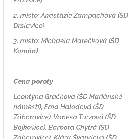
Prakšice)
2. místo: Anastázie Žampachová (ŠD
Drslavice)
3. místo: Michaela Marečková (ŠD
Komňa)
Cena poroty
Leontýna Gračková (ŠD Mariánské
náměstí), Ema Halodová (ŠD
Záhorovice), Vanesa Turzová (ŠD
Bojkovice), Barbora Chytrá (ŠD
Záhorovice), Klára Švandová (ŠD