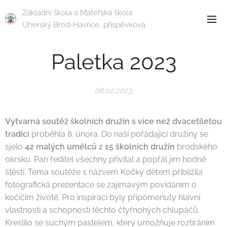
Základní škola a Mateřská škola
Uherský Brod-Havřice, příspěvková
organizace
Paletka 2023
08.02.2023
Výtvarná soutěž školních družin s více než dvacetiletou
tradicí
proběhla 8. února. Do naší pořádající družiny se
sjelo
42 malých umělců z 15 školních družin
brodského
okrsku. Pan ředitel všechny přivítal a popřál jim hodně
štěstí. Téma soutěže s názvem Kočky dětem přiblížila
fotografická prezentace se zajímavým povídáním o
kočičím životě. Pro inspiraci byly připomenuty hlavní
vlastnosti a schopnosti těchto čtyřnohých chlupáčů.
Kreslilo se suchým pastelem, který umožňuje roztíráním