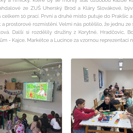
ky a hrníčky, které by se mohly stát ozdobou každé 
ahdalové ze ZUŠ Uherský Brod a Kláry Slovákové, býva
a celkem 10 prací. První a druhé místo putuje do Prakšic a 
 a prostorové rozmístění. Velmi nás potěšilo, že jednu ze
vá. Další si rozdělily družiny z Korytné, Hradčovic, B
 - Kajce, Markétce a Lucince za vzornou reprezentaci n