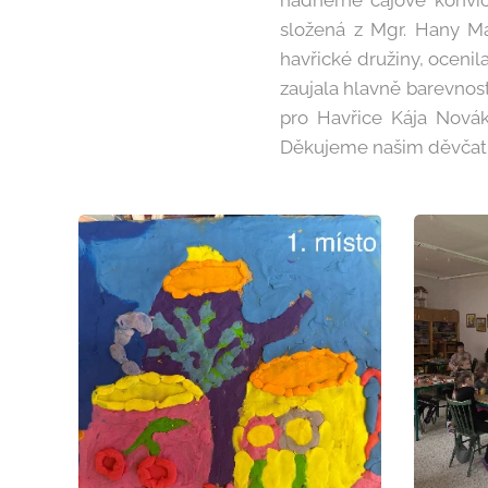
nádherné čajové konvič
složená z Mgr. Hany M
havřické družiny, ocenil
zaujala hlavně barevnost
pro Havřice Kája Nováko
Děkujeme našim děvčatům