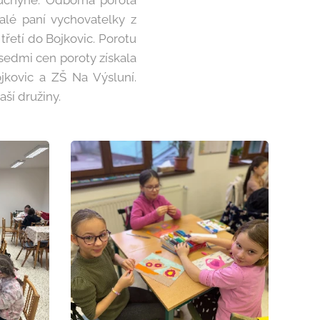
kuchyně. Odborná porota
lé paní vychovatelky z
třetí do Bojkovic. Porotu
 sedmi cen poroty získala
ojkovic a ZŠ Na Výsluní.
aší družiny.