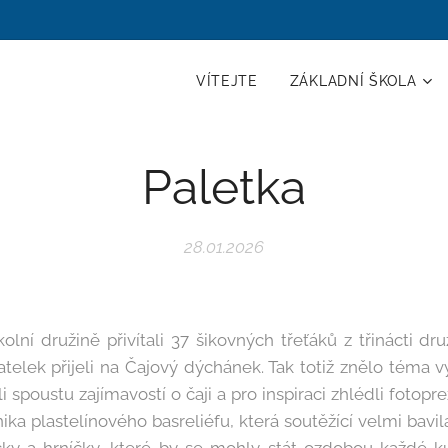
VÍTEJTE
ZÁKLADNÍ ŠKOLA
Paletka
28.01.2026
olní družině přivítali 37 šikovných třeťáků z třinácti d
elek přijeli na Čajový dýchánek. Tak totiž znělo téma v
 spoustu zajímavostí o čaji a pro inspiraci zhlédli fotopre
ika plastelínového basreliéfu, která soutěžící velmi bavila