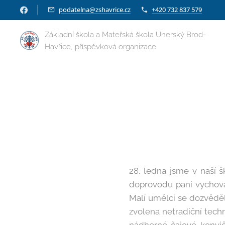
podatelna@zshavrice.cz
+420 732 837 579
Základní škola a Mateřská škola Uherský Brod-
Havřice, příspěvková organizace
28. ledna jsme v naší šk
doprovodu paní vychovat
Malí umělci se dozvěděli
zvolena netradiční techn