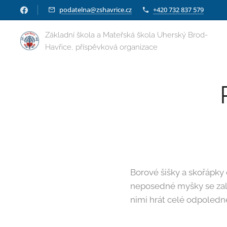
podatelna@zshavrice.cz
+420 732 837 579
Základní škola a Mateřská škola Uherský Brod-
Havřice, příspěvková organizace
Borové šišky a skořápky
neposedné myšky se zalí
nimi hrát celé odpoledne. 