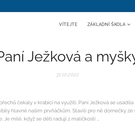
VÍTEJTE
ZÁKLADNÍ ŠKOLA
Paní Ježková a myšk
31.10.2022
 ořechů čekaly v krabici na využití. Paní Ježková se usad
bily hlavně našim prvňáčkům. Stavili pro ně domečky ze st
Je milé, když se děti radují z maličkostí ...