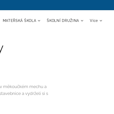
MATEŘSKÁ ŠKOLA
ŠKOLNÍ DRUŽINA
Více
y
ila v měkoučkém mechu a
avebnice a vydrželi si s