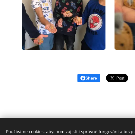
Share
Používáme cookies, abychom zajistili správné fungování a bezp
© 2024 Základní škola 