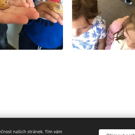
ečnost našich stránek. Tím vám
a Mateřská škola Uherský Brod-Havřice, příspěvková organizace | V