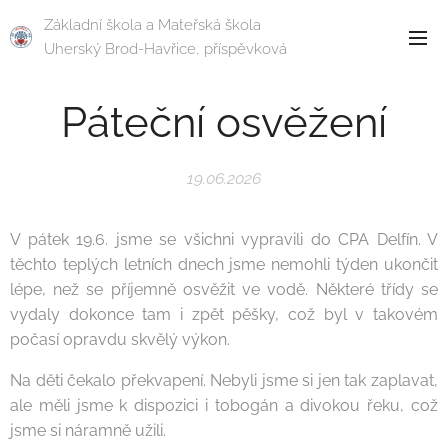
Základní škola a Mateřská škola
Uherský Brod-Havřice, příspěvková
organizace
Páteční osvěžení
19.06.2026
V pátek 19.6. jsme se všichni vypravili do CPA Delfín. V
těchto teplých letních dnech jsme nemohli týden ukončit
lépe, než se příjemně osvěžit ve vodě. Některé třídy se
vydaly dokonce tam i zpět pěšky, což byl v takovém
počasí opravdu skvělý výkon.
Na děti čekalo překvapení. Nebyli jsme si jen tak zaplavat,
ale měli jsme k dispozici i tobogán a divokou řeku, což
jsme si náramně užili.