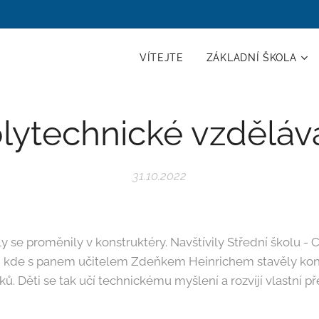
VÍTEJTE
ZÁKLADNÍ ŠKOLA
lytechnické vzděláv
31.10.2022
ly se proměnily v konstruktéry. Navštívily Střední školu -
, kde s panem učitelem Zdeňkem Heinrichem stavěly kons
nků. Děti se tak učí technickému myšlení a rozvíjí vlastní př