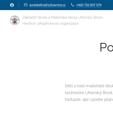
podatelna@zshavrice.cz
+420 732 837 579
Základní škola a Mateřská škola Uherský Brod-
Havřice, příspěvková organizace
Po
Děti s naší mateřské ško
technické Uherský Brod
fantazie, ale i podle plá