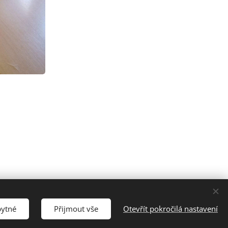
šechna práva vyhrazena.
bytné
Přijmout vše
Otevřít pokročilá nastavení