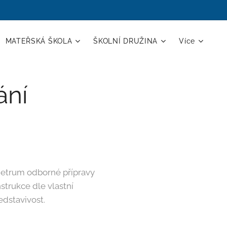
MATEŘSKÁ ŠKOLA
ŠKOLNÍ DRUŽINA
Více
ání
 Cetrum odborné přípravy
trukce dle vlastní
edstavivost.