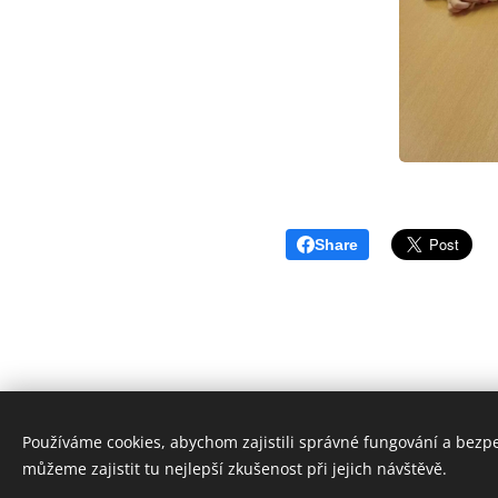
Share
Používáme cookies, abychom zajistili správné fungování a bezp
© 2024 Základní škola 
můžeme zajistit tu nejlepší zkušenost při jejich návštěvě.