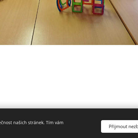
ečnost našich stránek. Tím vám
a Mateřská škola Uherský Brod-Havřice, příspěvková organizace | V
Přijmout nez
Cookies