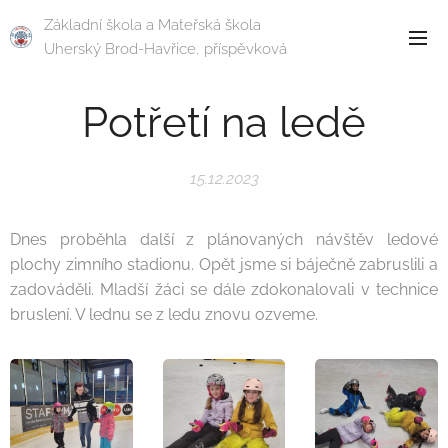
Základní škola a Mateřská škola
Uherský Brod-Havřice, příspěvková
organizace
Potřetí na ledě
15.12.2023
Dnes proběhla další z plánovaných návštěv ledové
plochy zimního stadionu. Opět jsme si báječně zabruslili a
zadováděli. Mladší žáci se dále zdokonalovali v technice
bruslení. V lednu se z ledu znovu ozveme.