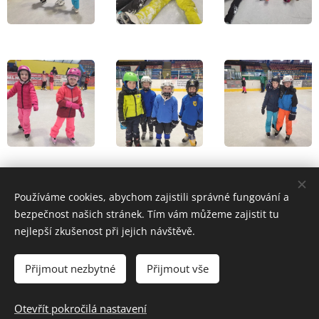
Share
Používáme cookies, abychom zajistili správné fungování a
bezpečnost našich stránek. Tím vám můžeme zajistit tu
nejlepší zkušenost při jejich návštěvě.
Přijmout nezbytné
Přijmout vše
© 2024 Základní škola a Mateřská škola Uherský Brod-Havřice,
příspěvková organizace | Všechna práva vyhrazena.
Otevřít pokročilá nastavení
Cookies