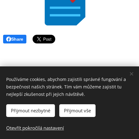
Share
Používáme cookies, abychom zajistili správné fungování a
bezpečnost našich stránek. Tím vám můžeme zajistit tu
nejlepší zkušenost při jejich návštěvě.
Přijmout nezbytné
Přijmout vše
© 2024 Základní škola a Mateřská škola Uherský Brod-Havřice,
příspěvková organizace | Všechna práva vyhrazena.
Otevřít pokročilá nastavení
Cookies