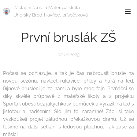
Základní škola a Mateřská škola
Uherský Brod-Havřice, příspěvková
organizace
První bruslák ZŠ
02.10.2025
Počasí se ochlazuje, a tak je čas nabrousit brusle na
novou sezónu, navléct rukavice, přilby a hurá na led.
Říjnové bruslení je za námi a bylo moc fajn. Prvňáčci se
díky skvělé průpravě z mateřské školy a z projektu
Sporťák obešli bez jakýchkoliv pomůcek a vyrazili na led s
jistotou a nadšením. Šlo jim to náramně! Žáci si také
vyzkoušeli projet záludnou překážkovou dráhu. Už se
těšíme na další setkání s ledovou plochou. Tak zase za
měsíc!