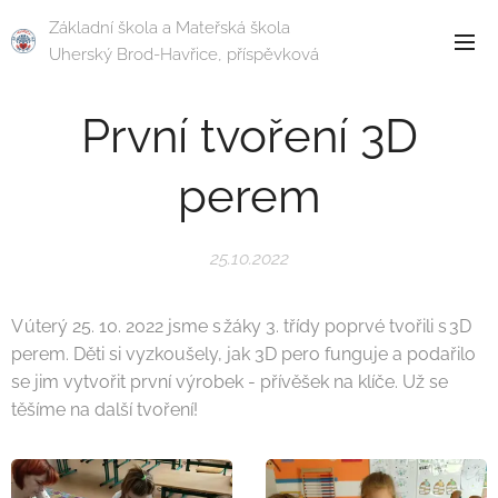
Základní škola a Mateřská škola
Uherský Brod-Havřice, příspěvková
organizace
První tvoření 3D
perem
25.10.2022
V úterý 25. 10. 2022 jsme s žáky 3. třídy poprvé tvořili s 3D
perem. Děti si vyzkoušely, jak 3D pero funguje a podařilo
se jim vytvořit první výrobek - přívěšek na klíče. Už se
těšíme na další tvoření!