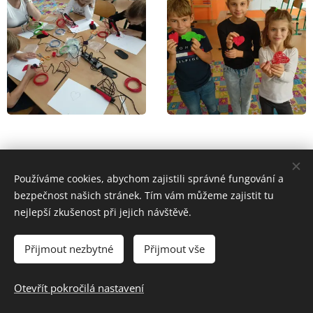
Share
Používáme cookies, abychom zajistili správné fungování a
bezpečnost našich stránek. Tím vám můžeme zajistit tu
nejlepší zkušenost při jejich návštěvě.
Přijmout nezbytné
Přijmout vše
© 2024 Základní škola a Mateřská škola Uherský Brod-Havřice,
příspěvková organizace | Všechna práva vyhrazena.
Otevřít pokročilá nastavení
Cookies