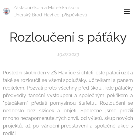
Základní škola a Mateřská škola
Uherský Brod-Havřice, příspěvková
organizace
Rozloučení s páťáky
19.07.2023
Poslední školní den v ZŠ Havřice si chtěli ještě páťáci užít a
také se rozloučit se všemi spolužáky, učitelkami a panem
ředitelem. Pozvali proto všechny před školu, kde páťačky
předvedly taneční vystoupení a společným pokřikem a
"placákem" předali pomyslnou štafetu… Rozloučení se
neobešlo bez slziček a objetí. Společně jsme prožili
mnoho nezapomenutelných chvil, od výletů, skupinových
projektů, až po vánoční představení a společné akce s
rodiči.