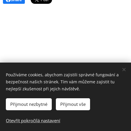
Používáme cookies, abychom zajistili správné fungování a
bezpečnost našich stránek. Tím vám můžeme zajistit tu
nejlepší zkušenost při jejich návštěvě.
Přijmout nezbytné
Přijmout vše
© 2024 Základní škola a Mateřská škola Uherský Brod-Havřice,
příspěvková organizace | Všechna práva vyhrazena.
Otevřít pokročilá nastavení
Cookies