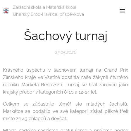
Základní škola a Mateřská škola
Uherský Brod-Havřice, příspěvková
organizace
Šachový turnaj
23.05.2026
Krásného úspěchu v šachovém turnaji na Grand Prix
Zlínského kraje ve Vsetíně dosáhla naše žákyně čtvrtého
ročníku Markéta Beňovská. Turnaj se hrál zároveň jako
krajský přebor v kategoriích 8-10 a 12-14 let.
Celkem se zúčastnilo téměř sto mladých šachistů.
Markétce se podařilo ve své kategorii získat pěkné třetí
místo ze 43 chlapců a děvčat.
Mladé nadějné šachistce gratulujeme a přejeme hodně