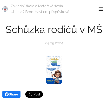
Základní škola a Mateřská škola
Uherský Brod-Havřice, příspěvková
organizace
Schůzka rodičů v MŠ
04.09.2024
Share