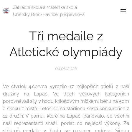
Základní škola a Mateřská škola
Uherský Brod-Havřice, příspěvková
organizace
Tři medaile z
Atletické olympiády
04.06.2026
Ve čtvrtek 4.června vyrazilo 17 nejlepších atletů z naší
družiny na Lapač. Ve třech věkových kategoriích
porovnávali síly v hodu kriketovým míčkem, běhu na 50m
a skoku z místa. Letos se na stadionu sešla konkurence z
12 družin. V parnu, které na Lapači panovalo, se všichni
naši reprezentanti snažili podat co nejlepší výkony. Ze
stříbrné medaile v hodu se nakonec radoval Simon