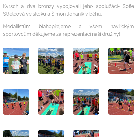
Kyrsch a dva bronzy vybojovali jeho spolužáci- Sofie
Střelcová ve skoku a Šimon Johaník v běhu.
Medailistům blahopřejeme a všem havřickým
sportovcům děkujeme za reprezentaci naší družiny!