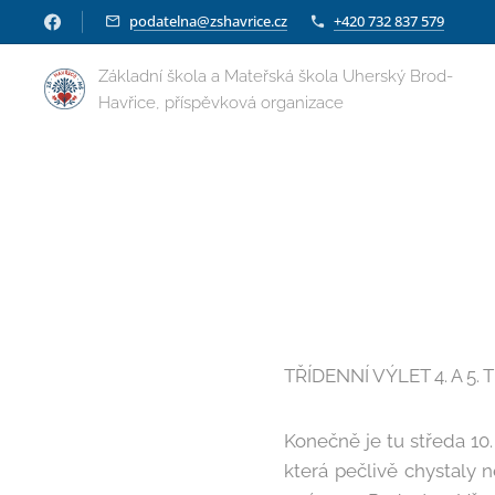
podatelna@zshavrice.cz
+420 732 837 579
Základní škola a Mateřská škola Uherský Brod-
Havřice, příspěvková organizace
TŘÍDENNÍ VÝLET 4. A 5. 
Konečně je tu středa 10. 
která pečlivě chystaly 