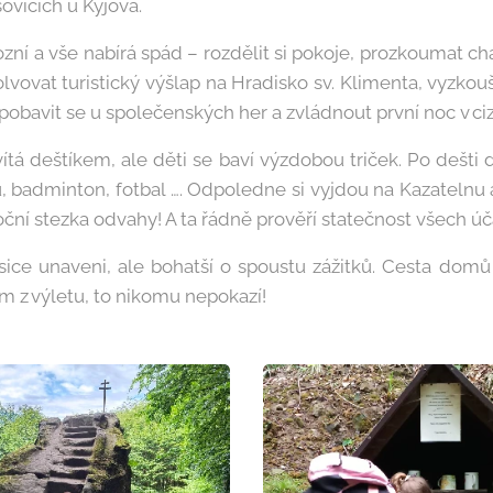
ovicích u Kyjova.
vozní a vše nabírá spád – rozdělit si pokoje, prozkoumat cha
olvovat turistický výšlap na Hradisko sv. Klimenta, vyzkou
i, pobavit se u společenských her a zvládnout první noc v ci
vítá deštíkem, ale děti se baví výzdobou triček. Po dešti
, badminton, fotbal …. Odpoledne si vyjdou na Kazatelnu a 
oční stezka odvahy! A ta řádně prověří statečnost všech úč
 sice unaveni, ale bohatší o spoustu zážitků. Cesta dom
m z výletu, to nikomu nepokazí!