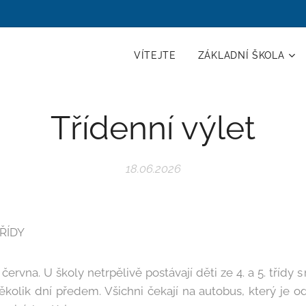
VÍTEJTE
ZÁKLADNÍ ŠKOLA
Třídenní výlet
18.06.2026
TŘÍDY
června. U školy netrpělivě postávají děti ze 4. a 5. třídy s
několik dní předem. Všichni čekají na autobus, který je o