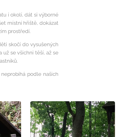
tu i okolí, dát si výborné
šet místní hřiště, dokázat
zím prostředí.
 děti skočí do vysušených
už se všichni těší, až se
astníků.
ů neprobíhá podle našich