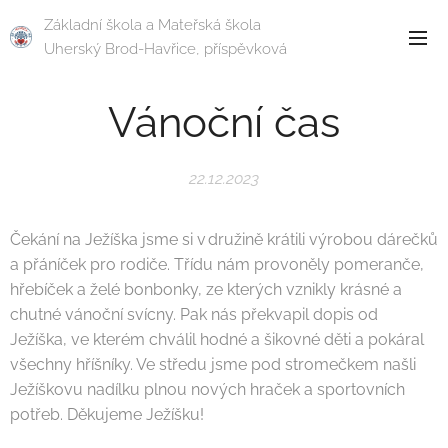
Základní škola a Mateřská škola
Uherský Brod-Havřice, příspěvková
organizace
Vánoční čas
22.12.2023
Čekání na Ježíška jsme si v družině krátili výrobou dárečků
a přáníček pro rodiče. Třídu nám provoněly pomeranče,
hřebíček a želé bonbonky, ze kterých vznikly krásné a
chutné vánoční svícny. Pak nás překvapil dopis od
Ježíška, ve kterém chválil hodné a šikovné děti a pokáral
všechny hříšníky. Ve středu jsme pod stromečkem našli
Ježíškovu nadílku plnou nových hraček a sportovních
potřeb. Děkujeme Ježíšku!