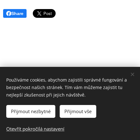
Share
Používáme cookies, abychom zajistili správné fungování a
bezpečnost našich stránek. Tím vám můžeme zajistit tu
nejlepší zkušenost při jejich návštěvě.
Přijmout nezbytné
Přijmout vše
© 2024 Základní škola a Mateřská škola Uherský Brod-Havřice,
příspěvková organizace | Všechna práva vyhrazena.
Otevřít pokročilá nastavení
Cookies