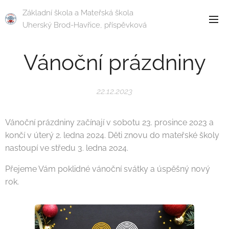
Základní škola a Mateřská škola
Uherský Brod-Havřice, příspěvková
organizace
Vánoční prázdniny
22.12.2023
Vánoční prázdniny začínají v sobotu 23. prosince 2023 a
končí v úterý 2. ledna 2024. Děti znovu do mateřské školy
nastoupí ve středu 3. ledna 2024.
Přejeme Vám poklidné vánoční svátky a úspěšný nový
rok.