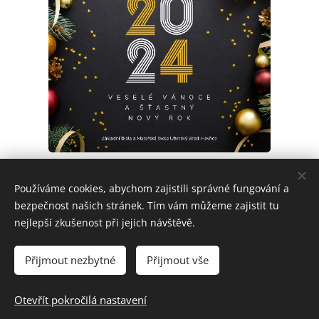
Share
Používáme cookies, abychom zajistili správné fungování a
bezpečnost našich stránek. Tím vám můžeme zajistit tu
nejlepší zkušenost při jejich návštěvě.
Přijmout nezbytné
Přijmout vše
© 2024 Základní škola a Mateřská škola Uherský Brod-Havřice,
příspěvková organizace | Všechna práva vyhrazena.
Otevřít pokročilá nastavení
Cookies