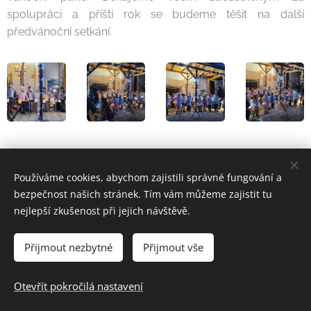
spolupráci a příští rok se budeme těšit na další
předvánoční setkání.
Share
Používáme cookies, abychom zajistili správné fungování a
bezpečnost našich stránek. Tím vám můžeme zajistit tu
nejlepší zkušenost při jejich návštěvě.
Přijmout nezbytné
Přijmout vše
© 2024 Základní škola a Mateřská škola Uherský Brod-Havřice,
příspěvková organizace | Všechna práva vyhrazena.
Otevřít pokročilá nastavení
Cookies