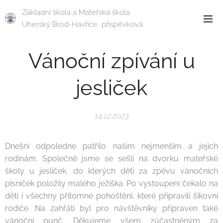
Základní škola a Mateřská škola
Uherský Brod-Havřice, příspěvková
organizace
Vánoční zpívání u
jesliček
14.12.2023
Dnešní odpoledne patřilo našim nejmenším a jejich
rodinám. Společně jsme se sešli na dvorku mateřské
školy u jesliček, do kterých děti za zpěvu vánočních
písniček položily malého ježíška. Po vystoupení čekalo na
děti i všechny přítomné pohoštění, které připravili šikovní
rodiče. Na zahřátí byl pro návštěvníky připraven také
vánoční punč. Děkujeme všem zúčastněným za