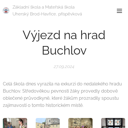
Základní škola a Mateřská škola
Uherský Brod-Havřice, příspěvková
organizace
Výjezd na hrad
Buchlov
27.09.2024
Celá škola dnes vyrazila na exkurzi do nedalekého hradu
Buchlov. Středověkou pevností žáky provedly dobově
oblečené průvodkyně, které žákům prozradily spoustu
zajímavostí o tomto historickém místě.