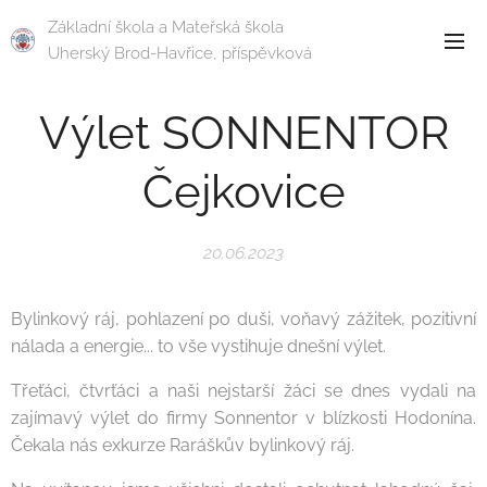
Základní škola a Mateřská škola
Uherský Brod-Havřice, příspěvková
organizace
Výlet SONNENTOR
Čejkovice
20.06.2023
Bylinkový ráj, pohlazení po duši, voňavý zážitek, pozitivní
nálada a energie... to vše vystihuje dnešní výlet.
Třeťáci, čtvrťáci a naši nejstarší žáci se dnes vydali na
zajímavý výlet do firmy Sonnentor v blízkosti Hodonína.
Čekala nás exkurze Raráškův bylinkový ráj.