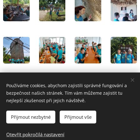
Share
Používáme cookies, abychom zajistili správné fungování a
bezpečnost našich stránek. Tím vám můžeme zajistit tu
nejlepší zkušenost při jejich návštěvě.
Přijmout nezbytné
Přijmout vše
© 2024 Základní škola a Mateřská škola Uherský Brod-Havřice,
příspěvková organizace | Všechna práva vyhrazena.
Otevřít pokročilá nastavení
Cookies