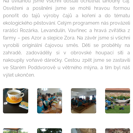
Na uvítanou jsme všichni dostali ochutnat lahodný čaj.
Osvěženi a posilněni jsme se mohli hravou formou
ponořit do tajů výroby čajů a koření a do tématu
ekologického pěstování. Celým programem nás provázeli
rarášci Rozárka, Levandulín, Vavřinec a hravá zvířátka z
farmy – pes Azor a slepice Zora. Na závěr jsme si všichni
vyrobili originální čajovou směs. Děti se proběhly na
zahradě, zadováděly si v obrovské houpací síti a
nakoupily voňavé dárečky. Cestou zpět jsme se zastavili
ve Starém Poddvorově u větrného mlýna, a tím byl náš
výlet ukončen.