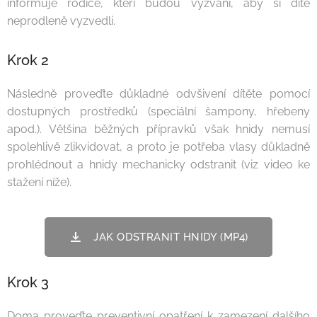
informuje rodiče, kteří budou vyzváni, aby si dítě
neprodleně vyzvedli.
Krok 2
Následně proveďte důkladné odvšivení dítěte pomocí
dostupných prostředků (speciální šampony, hřebeny
apod.). Většina běžných přípravků však hnidy nemusí
spolehlivě zlikvidovat, a proto je potřeba vlasy důkladně
prohlédnout a hnidy mechanicky odstranit (viz video ke
stažení níže).
JAK ODSTRANIT HNIDY (MP4)
Krok 3
Doma proveďte preventivní opatření k zamezení dalšího