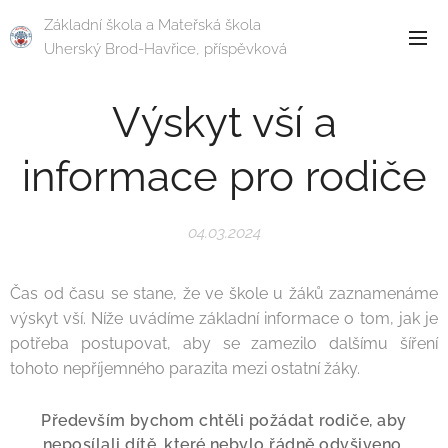
Základní škola a Mateřská škola
Uherský Brod-Havřice, příspěvková
organizace
Výskyt vší a
informace pro rodiče
04.03.2024
Čas od času se stane, že ve škole u žáků zaznamenáme
výskyt vší. Níže uvádíme základní informace o tom, jak je
potřeba postupovat, aby se zamezilo dalšímu šíření
tohoto nepříjemného parazita mezi ostatní žáky.
Především bychom chtěli požádat rodiče, aby
neposílali dítě, které nebylo řádně odvšiveno,