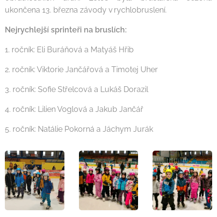
ukončena 13. března závody v rychlobruslení.
Nejrychlejší sprinteři na bruslích:
1. ročník: Eli Buráňová a Matyáš Hřib
2. ročník: Viktorie Jančářová a Timotej Uher
3. ročník: Sofie Střelcová a Lukáš Dorazil
4. ročník: Lilien Voglová a Jakub Jančář
5. ročník: Natálie Pokorná a Jáchym Jurák