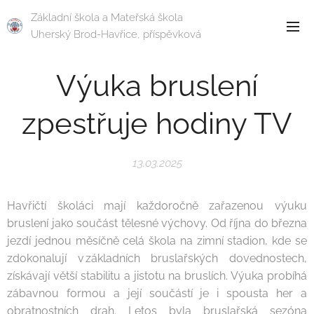
Základní škola a Mateřská škola
Uherský Brod-Havřice, příspěvková
organizace
Výuka bruslení
zpestřuje hodiny TV
13.03.2025
Havřičtí školáci mají každoročně zařazenou výuku
bruslení jako součást tělesné výchovy. Od října do března
jezdí jednou měsíčně celá škola na zimní stadion, kde se
zdokonalují v základních bruslařských dovednostech,
získávají větší stabilitu a jistotu na bruslích. Výuka probíhá
zábavnou formou a její součástí je i spousta her a
obratnostních drah. Letos byla bruslařská sezóna